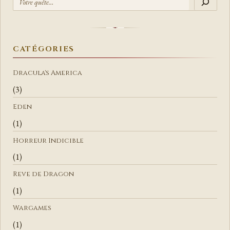
E
C
H
E
CATÉGORIES
R
C
Dracula's America
H
(3)
E
Eden
R
(1)
Horreur Indicible
(1)
Reve de Dragon
(1)
Wargames
(1)