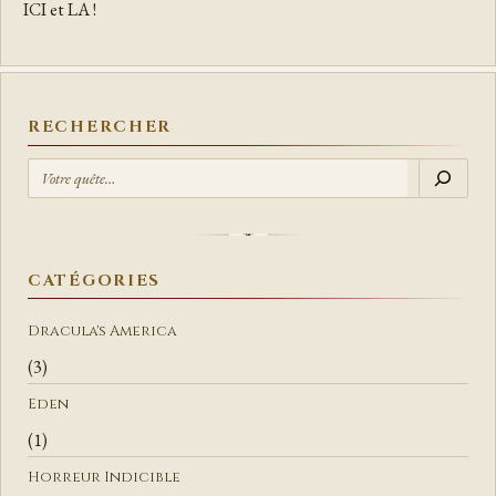
ICI et LA !
RECHERCHER
R
E
C
H
E
CATÉGORIES
R
C
Dracula's America
H
(3)
E
Eden
R
(1)
Horreur Indicible