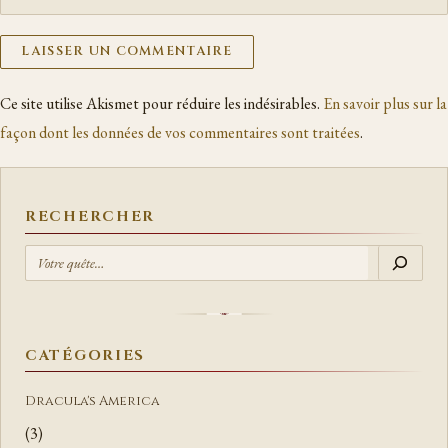
Ce site utilise Akismet pour réduire les indésirables.
En savoir plus sur la
façon dont les données de vos commentaires sont traitées
.
RECHERCHER
R
E
C
H
E
CATÉGORIES
R
C
Dracula's America
H
(3)