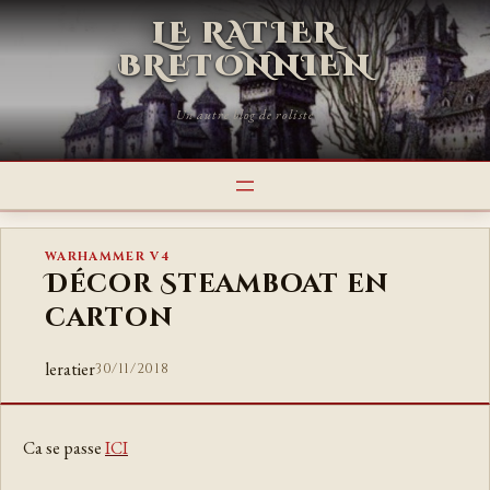
LE RATIER
BRETONNIEN
Un autre blog de roliste
WARHAMMER V4
Décor Steamboat en
carton
leratier
30/11/2018
Ca se passe
ICI