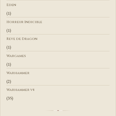
E
Eden
R
(1)
Horreur Indicible
(1)
Reve de Dragon
(1)
Wargames
(1)
Warhammer
(2)
Warhammer v4
(35)