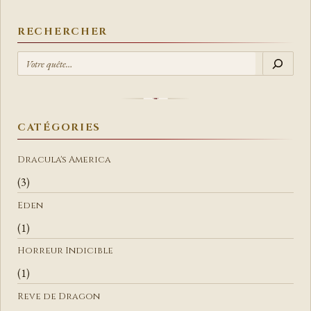
RECHERCHER
R
E
C
H
E
CATÉGORIES
R
C
Dracula's America
H
(3)
E
Eden
R
(1)
Horreur Indicible
(1)
Reve de Dragon