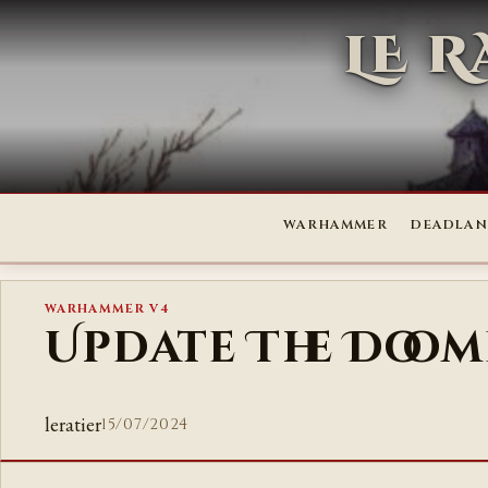
LE 
WARHAMMER
DEADLAN
WARHAMMER V4
Update The Doo
leratier
15/07/2024