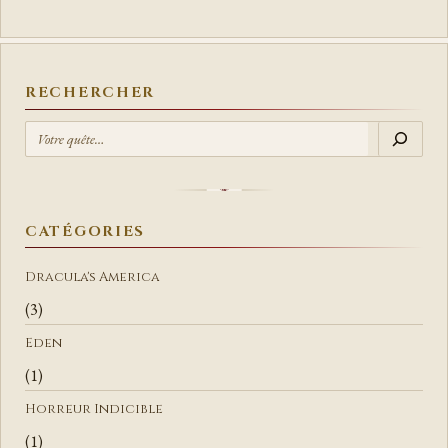
RECHERCHER
R
E
C
H
E
CATÉGORIES
R
C
Dracula's America
H
(3)
E
Eden
R
(1)
Horreur Indicible
(1)