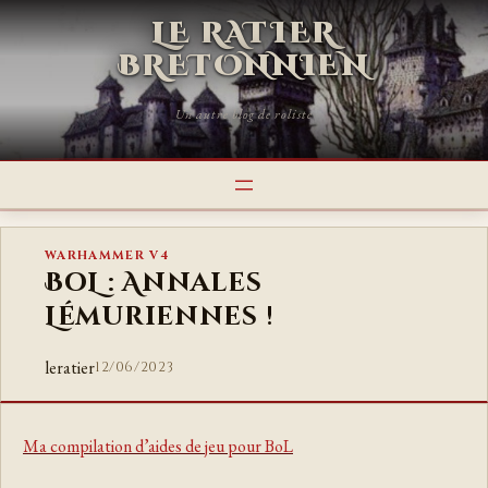
LE RATIER
BRETONNIEN
Un autre blog de roliste
WARHAMMER V4
BoL : Annales
Lémuriennes !
leratier
12/06/2023
Ma compilation d’aides de jeu pour BoL