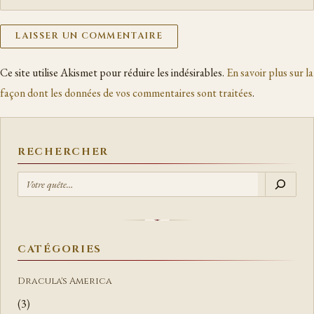
Ce site utilise Akismet pour réduire les indésirables.
En savoir plus sur la
façon dont les données de vos commentaires sont traitées
.
RECHERCHER
R
E
C
H
E
CATÉGORIES
R
C
Dracula's America
H
(3)