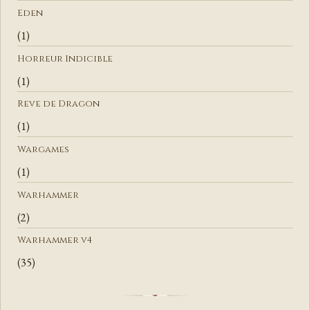
E
Eden
R
(1)
Horreur Indicible
(1)
Reve de Dragon
(1)
Wargames
(1)
Warhammer
(2)
Warhammer v4
(35)