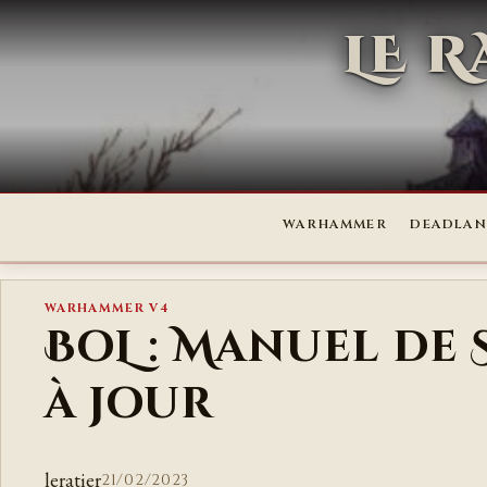
LE 
WARHAMMER
DEADLAN
WARHAMMER V4
BoL : Manuel de 
à jour
leratier
21/02/2023