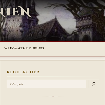
NIEN
WARGAMES/FIGURINES
RECHERCHER
R
E
C
H
E