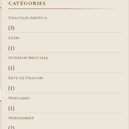
CATÉGORIES
R
C
Dracula's America
H
(3)
E
R
Eden
(1)
Horreur Indicible
(1)
Reve de Dragon
(1)
Wargames
(1)
Warhammer
(2)