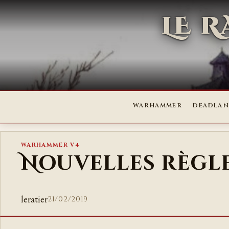
LE 
WARHAMMER
DEADLAN
WARHAMMER V4
Nouvelles règl
leratier
21/02/2019