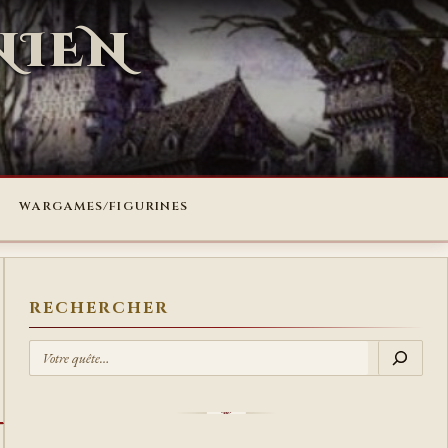
NIEN
WARGAMES/FIGURINES
RECHERCHER
R
E
C
H
E