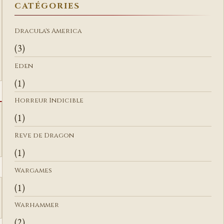
CATÉGORIES
R
C
Dracula's America
H
(3)
E
R
Eden
(1)
Horreur Indicible
(1)
Reve de Dragon
(1)
Wargames
(1)
Warhammer
(2)