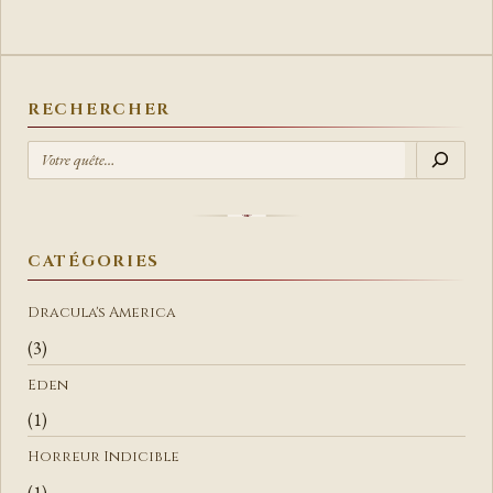
RECHERCHER
R
E
C
H
E
CATÉGORIES
R
C
Dracula's America
H
(3)
E
Eden
R
(1)
Horreur Indicible
(1)