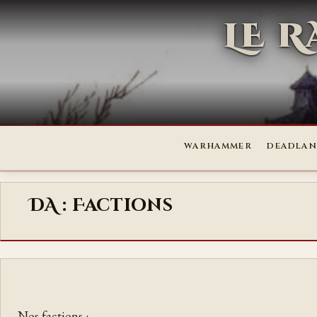
LE 
WARHAMMER
DEADLAN
DA : Factions
Nos factions :