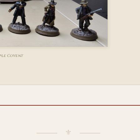
ple Covent
⸻ ⚜ ⸻