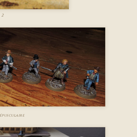
 2
épusculaire