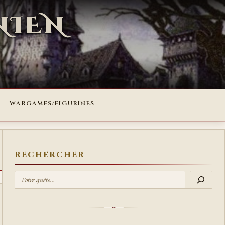
NIEN
WARGAMES/FIGURINES
RECHERCHER
R
E
C
H
E