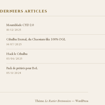
DERNIERS ARTICLES
Mournblade CYD 2.0
10/12/2025
Cthulhu Eternal, du Chaosium-like 100% OGL
14/07/2025
Hack le Cthulhu
03/06/2025
Pack de prétirés pour BoL
05/11/2024
Thème
Le Ratier Bretonnien
— WordPress