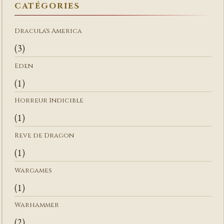
CATÉGORIES
R
C
Dracula's America
H
(3)
E
R
Eden
(1)
Horreur Indicible
(1)
Reve de Dragon
(1)
Wargames
(1)
Warhammer
(2)