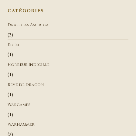
H
E
CATÉGORIES
R
C
Dracula's America
H
(3)
E
Eden
R
(1)
Horreur Indicible
(1)
Reve de Dragon
(1)
Wargames
(1)
Warhammer
(2)