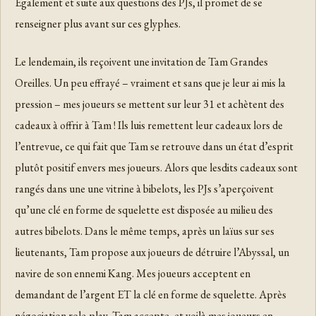
Egalement et suite aux questions des PJs, il promet de se
renseigner plus avant sur ces glyphes.
Le lendemain, ils reçoivent une invitation de Tam Grandes
Oreilles. Un peu effrayé – vraiment et sans que je leur ai mis la
pression – mes joueurs se mettent sur leur 31 et achètent des
cadeaux à offrir à Tam ! Ils luis remettent leur cadeaux lors de
l’entrevue, ce qui fait que Tam se retrouve dans un état d’esprit
plutôt positif envers mes joueurs. Alors que lesdits cadeaux sont
rangés dans une une vitrine à bibelots, les PJs s’aperçoivent
qu’une clé en forme de squelette est disposée au milieu des
autres bibelots. Dans le même temps, après un laïus sur ses
lieutenants, Tam propose aux joueurs de détruire l’Abyssal, un
navire de son ennemi Kang. Mes joueurs acceptent en
demandant de l’argent ET la clé en forme de squelette. Après
négociation role-play, Tam accepte, et voilà mes joueurs en