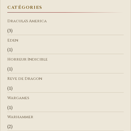
E
CATÉGORIES
R
C
Dracula's America
H
(3)
E
Eden
R
(1)
Horreur Indicible
(1)
Reve de Dragon
(1)
Wargames
(1)
Warhammer
(2)