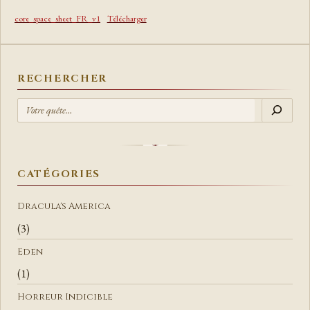
core_space_sheet_FR_v1
Télécharger
RECHERCHER
R
E
C
H
E
CATÉGORIES
R
C
Dracula's America
H
(3)
E
Eden
R
(1)
Horreur Indicible