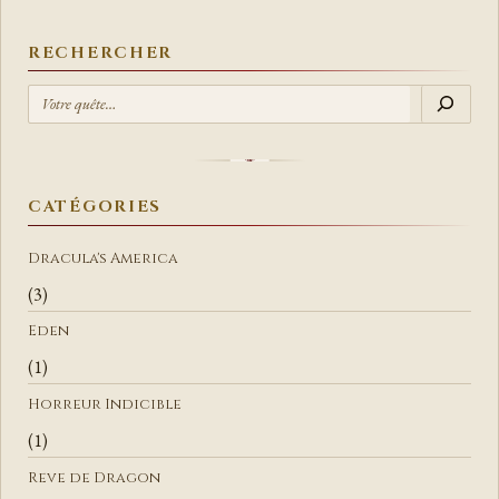
RECHERCHER
R
E
C
H
E
CATÉGORIES
R
C
Dracula's America
H
(3)
E
Eden
R
(1)
Horreur Indicible
(1)
Reve de Dragon