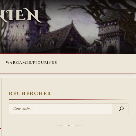
NIEN
WARGAMES/FIGURINES
RECHERCHER
R
E
C
H
E