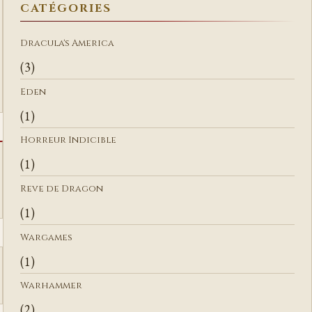
CATÉGORIES
R
C
Dracula's America
H
(3)
E
R
Eden
(1)
Horreur Indicible
(1)
Reve de Dragon
(1)
Wargames
(1)
Warhammer
(2)